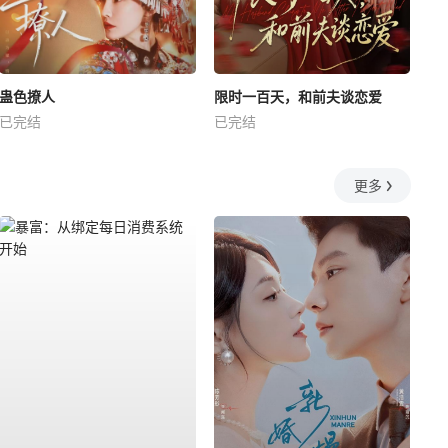
蛊色撩人
限时一百天，和前夫谈恋爱
已完结
已完结
更多