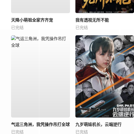
天降小萌祖全家齐齐宠
我有透视无所不能
已完结
已完结
气运三角洲，我凭操作吊打全球
九岁萌娃机长，云端逆行
已完结
已完结