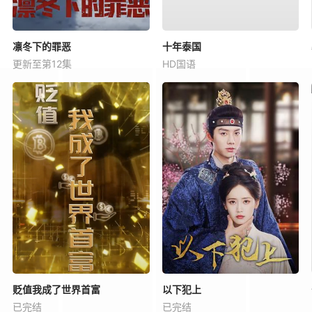
凛冬下的罪恶
十年泰国
更新至第12集
HD国语
贬值我成了世界首富
以下犯上
已完结
已完结