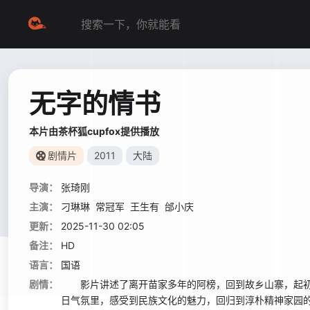
无字的情书
本片由茶杯狐cupfox提供播放
剧情片
2011
大陆
导演：
张琦刚
主演：
刁琳琳
常冠军
王生有
邰小庆
更新：
2025-11-30 02:05
备注：
HD
语言：
国语
剧情：
影片讲述了离开苗家多年的阿榜，回到故乡山寨，起初不
日气氛里，感受到民族文化的魅力，回归到淳朴精神家园