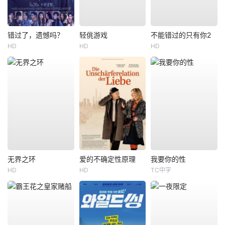
错过了，遗憾吗？
轻佻游戏
不能错过的只有你2
HD
HD
HD
无界之环
爱的不确定性原理
我要你的性
HD
HD
TC中字