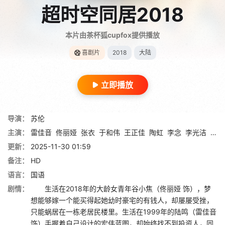
超时空同居2018
本片由茶杯狐cupfox提供播放
喜剧片
2018
大陆
立即播放
导演：
苏伦
主演：
雷佳音
佟丽娅
张衣
于和伟
王正佳
陶虹
李念
李光洁
杨玏
更新：
2025-11-30 01:59
备注：
HD
语言：
国语
剧情：
生活在2018年的大龄女青年谷小焦（佟丽娅 饰），梦
想能够嫁一个能买得起她幼时豪宅的有钱人，却屡屡受挫，
只能蜗居在一栋老居民楼里。生活在1999年的陆鸣（雷佳音
饰）手握着自己设计的宏伟蓝图，却始终找不到投资人，同