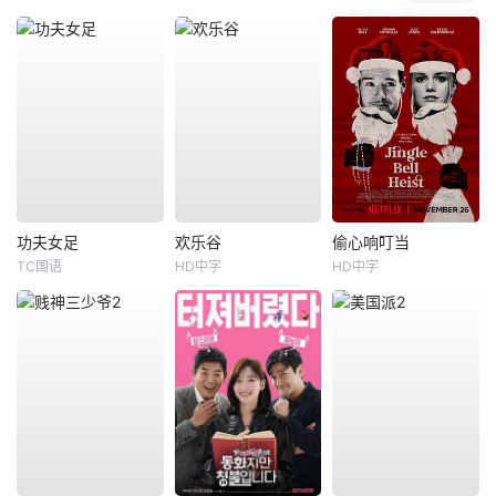
功夫女足
欢乐谷
偷心响叮当
TC国语
HD中字
HD中字