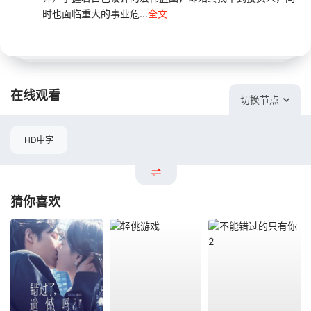
时也面临重大的事业危...
全文
在线观看
切换节点
HD中字
猜你喜欢