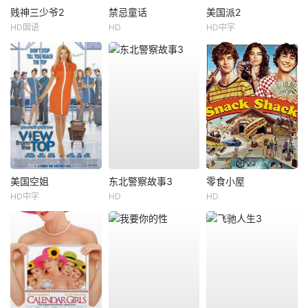
贱神三少爷2
禁忌童话
美国派2
HD国语
HD
HD中字
美国空姐
东北警察故事3
零食小屋
HD中字
HD
HD