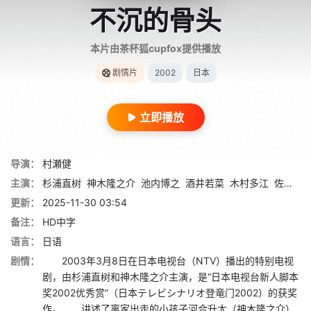
不沉的骨头
本片由茶杯狐cupfox提供播放
剧情片
2002
日本
立即播放
导演：
村瀬健
主演：
杉浦直树
神木隆之介
池内博之
酒井若菜
木村多江
佐伯直之
更新：
2025-11-30 03:54
备注：
HD中字
语言：
日语
剧情：
2003年3月8日在日本电视台（NTV）播出的特别电视
剧，由杉浦直树和神木隆之介主演，是“日本电视台新人脚本
奖2002优秀赏”（日本テレビシナリオ登竜门2002）的获奖
作。 讲述了离家出走的小孩子河合升太（神木隆之介）