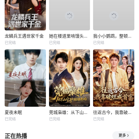
龙鳞兵王遇世家千金
她在楼道里啃馒头，我不忍了
我小小鹦鹉，整顿职场一把好手
已完结
已完结
已完结
夏夜未眠
莞城枭雄：从下山守护姐姐开始
往返古今，我靠破烂成首富
已完结
已完结
已完结
正在热播
更多