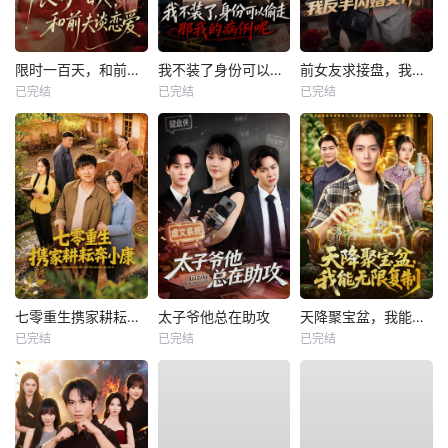
限时一百天，和前夫谈恋爱
我不装了身份可以偷走那我的病例呢
前女友求接盘，我反手闪婚女神
已完结
已完结
已完结
七零重生携家耕耘奔小康
太子爷他总在助攻
天降聚宝盆，我能无限复制
已完结
已完结
已完结