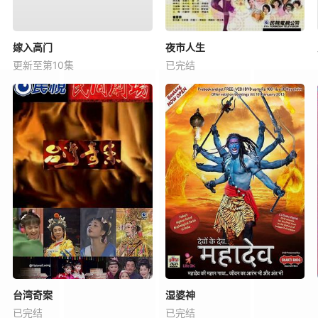
嫁入高门
夜市人生
更新至第10集
已完结
台湾奇案
湿婆神
已完结
已完结