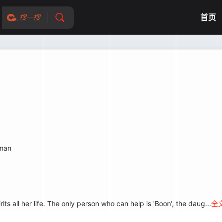
首页
搜一搜
anan
s all her life. The only person who can help is 'Boon', the daug...
全