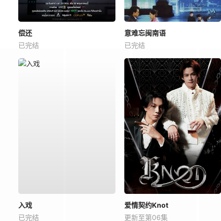
偿还
意难忘闽南语
已完结
已完结
入戏
爱情契约Knot
已完结
更新至第06集