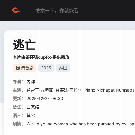
逃亡
本片由茶杯狐cupfox提供播放
港台剧
2025
泰国
导演：
内详
主演：
普雷瓦·苏坦蓬
普莱法·茜拉查
Piano Nichapat Numsap
更新：
2025-12-24 06:30
备注：
已完结
语言：
其它
剧情：
Win', a young woman who has been pursued by evil spirit