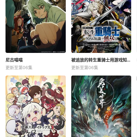
尼古喵喵
被追放的转生重骑士用游戏知识开无双
更新至第06集
更新至第06集