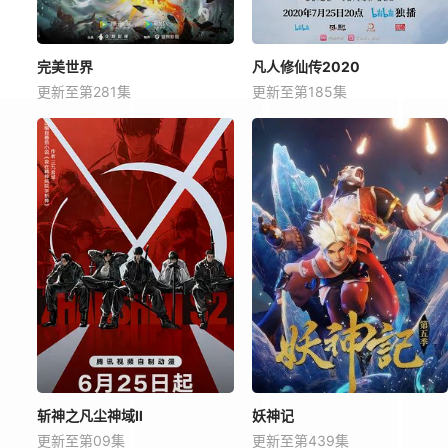
完美世界
凡人修仙传2020
更新至第281集
更新至第185集
斩神之凡尘神域Ⅱ
妖神记
更新至第09集
更新至第439集