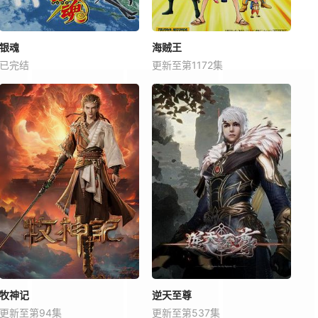
银魂
海贼王
已完结
更新至第1172集
牧神记
逆天至尊
更新至第94集
更新至第537集