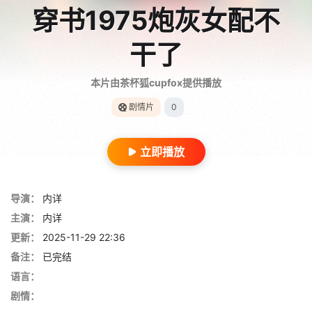
穿书1975炮灰女配不
干了
本片由茶杯狐cupfox提供播放
剧情片
0
立即播放
导演：
内详
主演：
内详
更新：
2025-11-29 22:36
备注：
已完结
语言：
剧情：