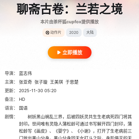
聊斋古卷：兰若之境
本片由茶杯狐cupfox提供播放
动作片
2020
大陆
立即播放
导演：
蓝志伟
主演：
张亚奇
张子璇
王美琪
于思楚
更新：
2025-11-30 05:20
备注：
HD
语言：
国语
剧情：
树妖黑山祸乱三界，后被四妖灵共生生老病死四门将其
封印。世间唯有灵隐人蒲松龄可通过书写解开四门封印，蒲
松龄写《画皮》、《婴宁》、《小谢》，打开了生老病前三
门放出黑山分身。黑山分身同天女打斗之际，身形俱灭的天