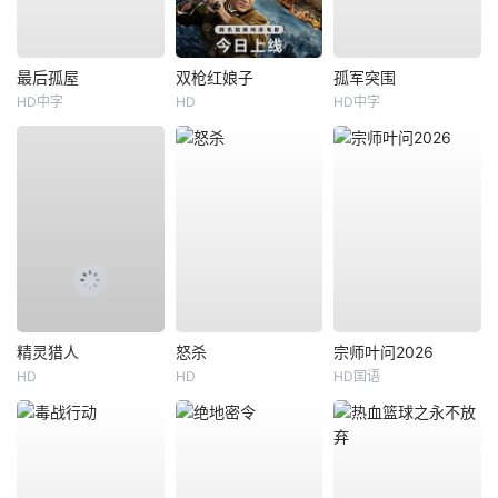
最后孤屋
双枪红娘子
孤军突围
HD中字
HD
HD中字
精灵猎人
怒杀
宗师叶问2026
HD
HD
HD国语