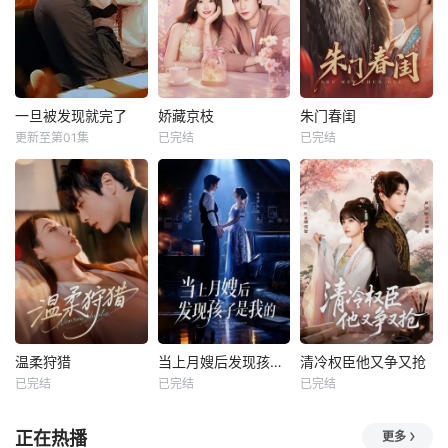
一旦被发现就完了
娇藏京枝
朱门春闺
更新至第01集
已完结
已完结
温柔狩猎
当上月嫂后发现孩子是我的
清冷权臣他又争又抢
已完结
已完结
已完结
正在热播
更多