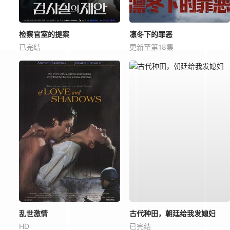
检察官室的提案
凛冬下的罪恶
已完结
更新至第18集
乱世激情
古代种田，朝廷给我发媳妇
HD
已完结