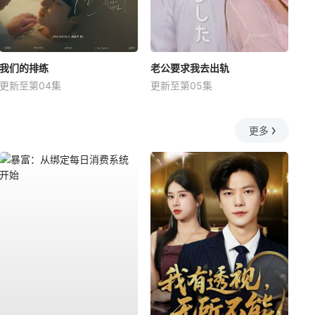
我们的排练
老公要求我去出轨
更新至第04集
更新至第05集
更多