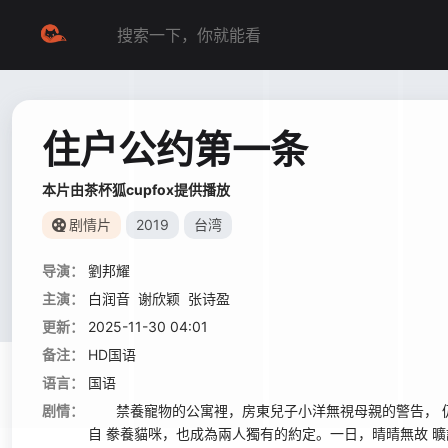
住户公约第一条
本片由茶杯狐cupfox提供播放
剧情片
2019
台湾
导演：
劉邦耀
主演：
白润音
谢欣颖
张诗盈
更新：
2025-11-30 04:01
备注：
HD国语
语言：
国语
剧情：
禁養寵物的公寓裡，房東兒子小洋無視母親的警告， 仍
自 豢養貓咪，也成為兩人獨有的約定。一日，晴晴無故 曠