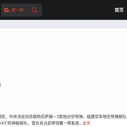
首页
搜一搜
哲
，中央决定向苏联购买萨姆－2型地对空导弹，组建空军地空导弹部队
3”的神秘部队，营长肖占武带领着一帮各具...
全文