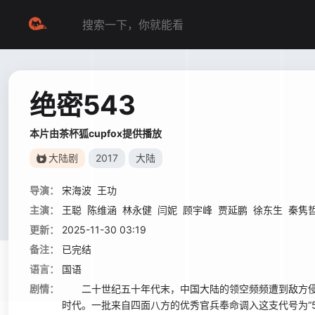
绝密543
本片由茶杯狐cupfox提供播放
大陆剧
2017
大陆
导演：
宋海波
王功
主演：
王聪
陈维涵
林永健
闫妮
顾宇峰
贾延鹏
徐东生
秦隽
更新：
2025-11-30 03:19
备注：
已完结
语言：
国语
剧情：
二十世纪五十年代末，中国大陆的领空频频遭到敌方侵扰
时代。一批来自四面八方的优秀官兵奉命调入这支代号为“54