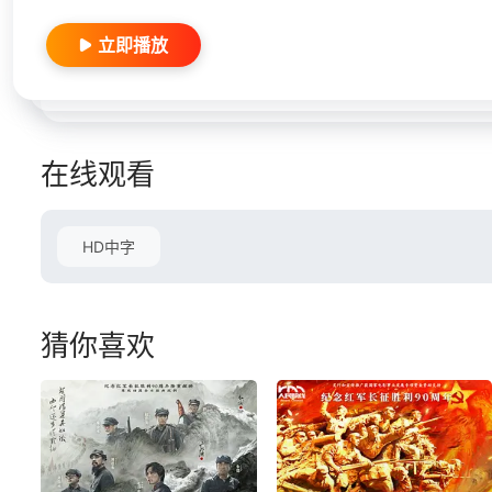
立即播放
在线观看
HD中字
猜你喜欢