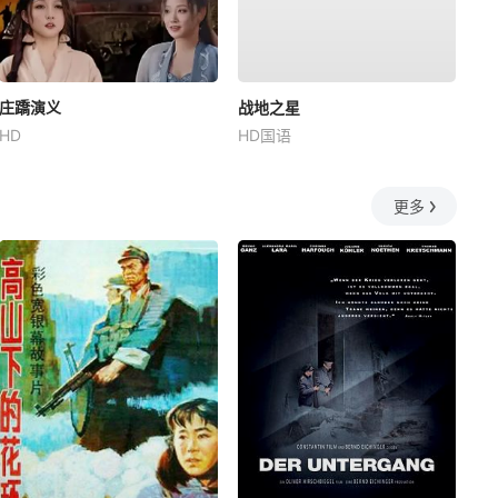
庄蹻演义
战地之星
HD
HD国语
更多