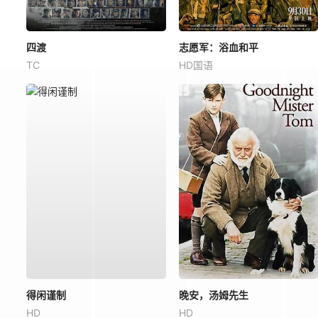
四渡
志愿军：浴血和平
TC
HD国语
得闲谨制
晚安，汤姆先生
HD
HD