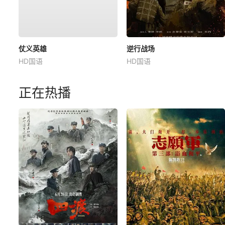
仗义英雄
逆行战场
HD国语
HD国语
正在热播