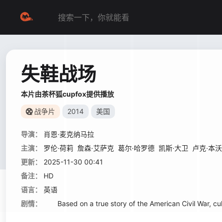
失鞋战场
本片由茶杯狐cupfox提供播放
战争片
2014
美国
导演：
肖恩·麦克纳马拉
主演：
罗伦·荷莉
詹森·艾萨克
葛尔·哈罗德
凯斯·大卫
卢克·本
更新：
2025-11-30 00:41
备注：
HD
语言：
英语
剧情：
Based on a true story of the American Civil War, culm