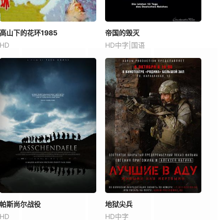
高山下的花环1985
帝国的毁灭
HD
HD中字|国语
帕斯尚尔战役
地狱尖兵
HD
HD中字