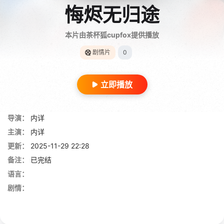
悔烬无归途
本片由茶杯狐cupfox提供播放
剧情片
0
立即播放
导演：
内详
主演：
内详
更新：
2025-11-29 22:28
备注：
已完结
语言：
剧情：