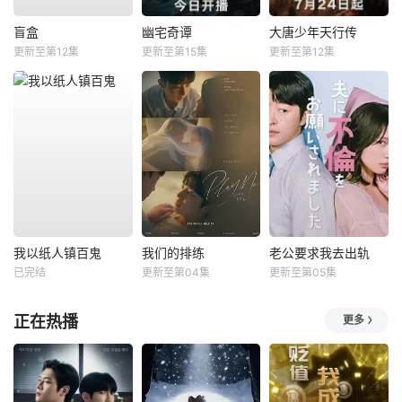
盲盒
幽宅奇谭
大唐少年天行传
更新至第12集
更新至第15集
更新至第12集
我以纸人镇百鬼
我们的排练
老公要求我去出轨
已完结
更新至第04集
更新至第05集
正在热播
更多