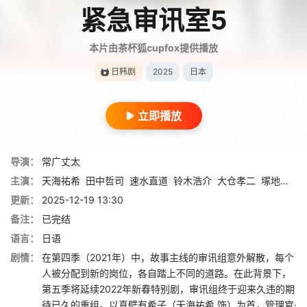
紧急审讯室5
本片由茶杯狐cupfox提供播放
日韩剧
2025
日本
立即播放
导演：
常广丈太
主演：
天海祐希
田中哲司
速水直道
铃木浩介
大仓孝二
塚地武雅
更新：
2025-12-19 13:30
备注：
已完结
语言：
日语
剧情：
在第四季（2021年）中，故事主线的审讯组意外解散，每个
人被分配到新的岗位，各自踏上不同的道路。在此背景下，
第五季将延续2022年新春特别剧，审讯组终于迎来久违的期
待已久的重组。以真壁有希子（天海祐希 饰）为首，管理官·