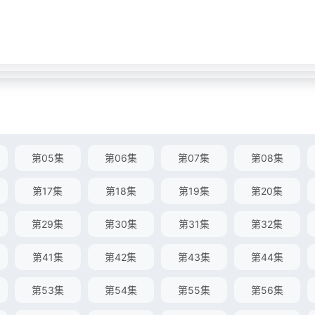
第05集
第06集
第07集
第08集
第17集
第18集
第19集
第20集
第29集
第30集
第31集
第32集
第41集
第42集
第43集
第44集
第53集
第54集
第55集
第56集