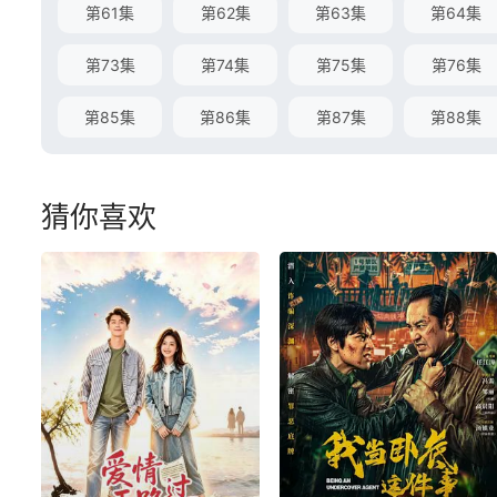
第61集
第62集
第63集
第64集
第73集
第74集
第75集
第76集
第85集
第86集
第87集
第88集
猜你喜欢