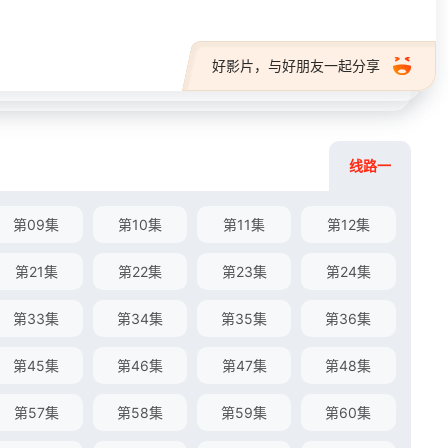
好影片，与好朋友一起分享
线路一
第09集
第10集
第11集
第12集
第21集
第22集
第23集
第24集
第33集
第34集
第35集
第36集
第45集
第46集
第47集
第48集
第57集
第58集
第59集
第60集