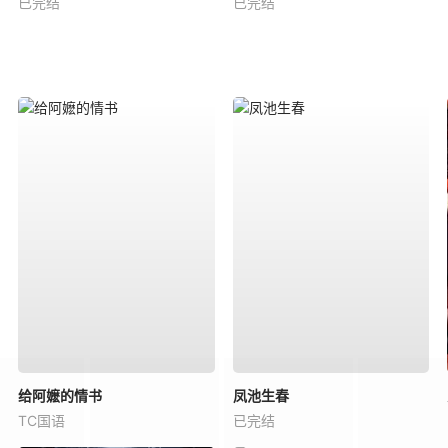
已完结
已完结
给阿嬷的情书
凤池生春
TC国语
已完结