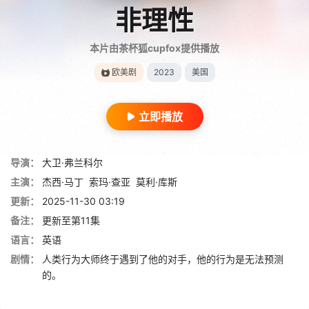
非理性
本片由茶杯狐cupfox提供播放
欧美剧
2023
美国
立即播放
导演：
大卫·弗兰科尔
主演：
杰西·马丁
索玛·查亚
莫利·库斯
更新：
2025-11-30 03:19
备注：
更新至第11集
语言：
英语
剧情：
人类行为大师终于遇到了他的对手，他的行为是无法预测
的。