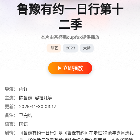
鲁豫有约一日行第十
二季
本片由茶杯狐cupfox提供播放
综艺
2023
大陆
立即播放
导演：
内详
主演：
陈鲁豫
容祖儿等
更新：
2025-11-30 03:17
备注：
已完结
语言：
国语
剧情：
《鲁豫有约一日行》是《鲁豫有约》在走过20余年岁月洗礼
后，将谈话与外景互动相融合的全新访谈节目。本季将邀请