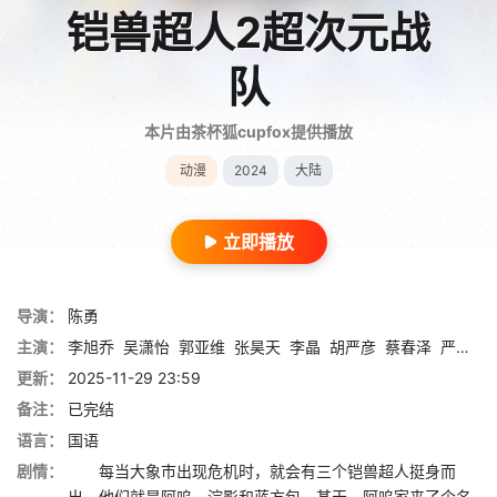
铠兽超人2超次元战
队
本片由茶杯狐cupfox提供播放
动漫
2024
大陆
立即播放
导演：
陈勇
主演：
李旭乔
吴潇怡
郭亚维
张昊天
李晶
胡严彦
蔡春泽
严彦子
更新：
2025-11-29 23:59
备注：
已完结
语言：
国语
剧情：
每当大象市出现危机时，就会有三个铠兽超人挺身而
出，他们就是阿呜、浣影和蓝方包。某天，阿呜家来了个名