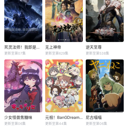
死灵法师！我即是天灾动漫
无上神帝
逆天至尊
更新至第07集
更新至第629集
更新至第538集
少女怪兽焦糖味
元祖！BanGDream酱
尼古喵喵
更新至第06集
更新至第44集
更新至第06集