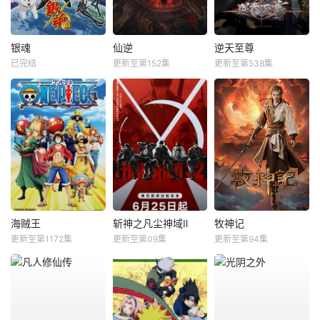
银魂
仙逆
逆天至尊
已完结
更新至第152集
更新至第538集
海贼王
斩神之凡尘神域Ⅱ
牧神记
更新至第1172集
更新至第09集
更新至第94集