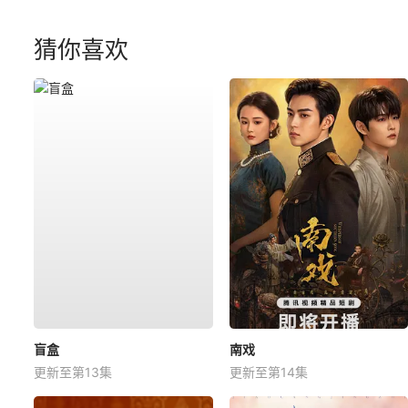
猜你喜欢
盲盒
南戏
更新至第13集
更新至第14集