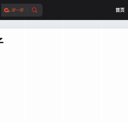
首页
搜一搜
子