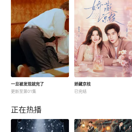
一旦被发现就完了
娇藏京枝
更新至第01集
已完结
正在热播