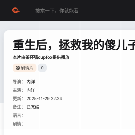
重生后，拯救我的傻儿
本片由茶杯狐cupfox提供播放
剧情片
0
导演：
内详
主演：
内详
更新：
2025-11-29 22:24
备注：
已完结
语言：
剧情：