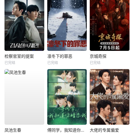
检察官室的提案
凛冬下的罪恶
京城奇探
已完结
已完结
已完结
凤池生春
傅同学，我知道你暗恋我
大佬的专属偏爱