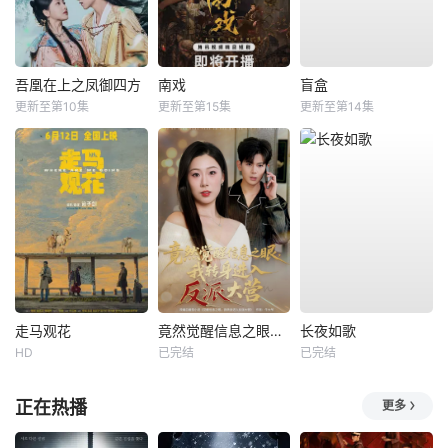
吾凰在上之凤御四方
南戏
盲盒
更新至第10集
更新至第15集
更新至第14集
走马观花
竟然觉醒信息之眼，我转身进入反派大营
长夜如歌
HD
已完结
已完结
正在热播
更多