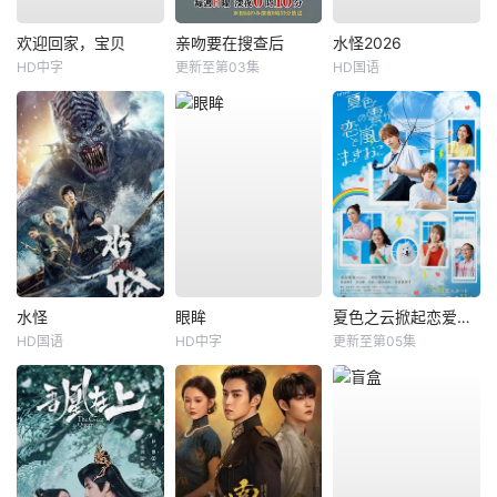
欢迎回家，宝贝
亲吻要在搜查后
水怪2026
HD中字
更新至第03集
HD国语
水怪
眼眸
夏色之云掀起恋爱与风暴
HD国语
HD中字
更新至第05集