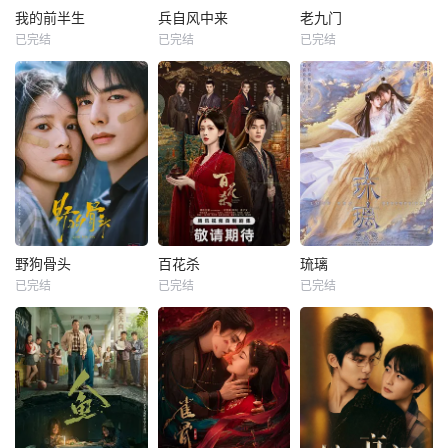
我的前半生
兵自风中来
老九门
已完结
已完结
已完结
野狗骨头
百花杀
琉璃
已完结
已完结
已完结