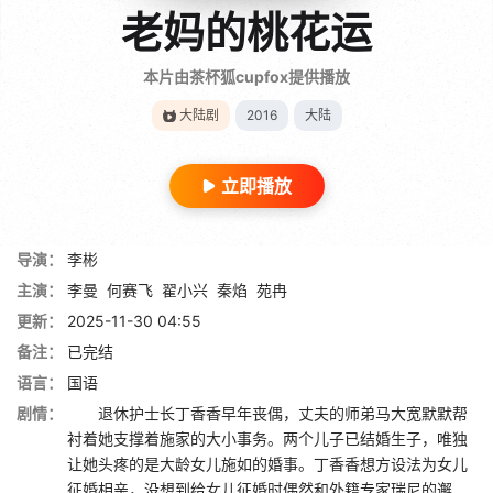
老妈的桃花运
本片由茶杯狐cupfox提供播放
大陆剧
2016
大陆
立即播放
导演：
李彬
主演：
李曼
何赛飞
翟小兴
秦焰
苑冉
更新：
2025-11-30 04:55
备注：
已完结
语言：
国语
剧情：
退休护士长丁香香早年丧偶，丈夫的师弟马大宽默默帮
衬着她支撑着施家的大小事务。两个儿子已结婚生子，唯独
让她头疼的是大龄女儿施如的婚事。丁香香想方设法为女儿
征婚相亲，没想到给女儿征婚时偶然和外籍专家瑞尼的邂