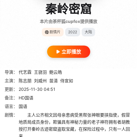
秦岭密窟
本片由茶杯狐cupfox提供播放
剧情片
2022
大陆
立即播放
导演：
代艺霖
王骁羽
鲍云皓
主演：
陈志朋
刘威州
苗清
侍宣如
更新：
2025-11-30 04:51
备注：
HD国语
语言：
国语
剧情：
主人公齐相文因母亲患病受黑帮张神眼要挟指使，假冒
地质局成员身份，欺骗具有神秘力量的老子神符拥有者胡教
授打开秦岭古迹密窟盗取宝藏，在探险过程中，只有一人回
来……