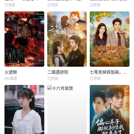
已完结
已完结
已完结
火遮眼
二婚遇骄阳
七零卖掉铁饭碗，囤满空间下乡去
HD国语
已完结
已完结