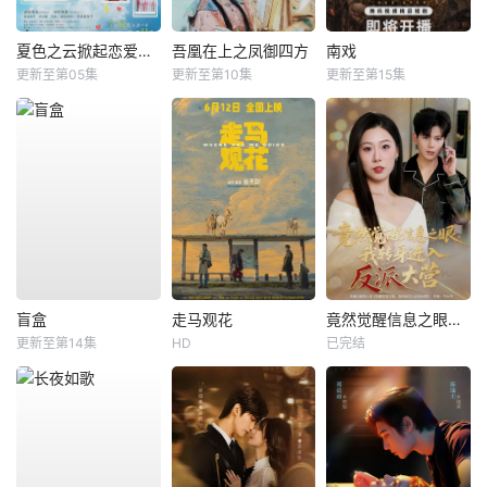
夏色之云掀起恋爱与风暴
吾凰在上之凤御四方
南戏
更新至第05集
更新至第10集
更新至第15集
盲盒
走马观花
竟然觉醒信息之眼，我转身进入反派大营
更新至第14集
HD
已完结