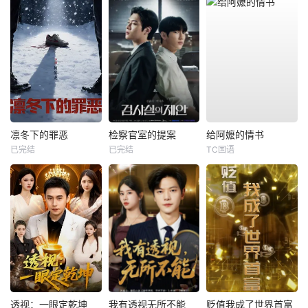
凛冬下的罪恶
检察官室的提案
给阿嬷的情书
已完结
已完结
TC国语
透视：一眼定乾坤
我有透视无所不能
贬值我成了世界首富