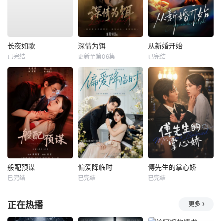
长夜如歌
深情为饵
从新婚开始
已完结
更新至第06集
已完结
般配预谋
偏爱降临时
傅先生的掌心娇
已完结
已完结
已完结
正在热播
更多