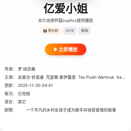
亿爱小姐
本片由茶杯狐cupfox提供播放
港台剧
2019
泰国
立即播放
导演：
罗·班宗桑
主演：
吉查功·甘诺通
芃瑟蓉·柔伊露恩
Tao Pusin Warinruk
Kaothip Tidadin
更新：
2025-11-30 04:41
备注：
已完结
语言：
其它
剧情：
一个平凡的乡村女孩子成为歌手并收获爱情的故事