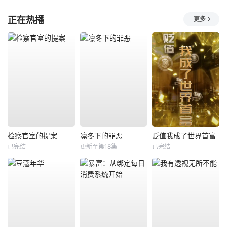
正在热播
更多
检察官室的提案
凛冬下的罪恶
贬值我成了世界首富
已完结
更新至第18集
已完结