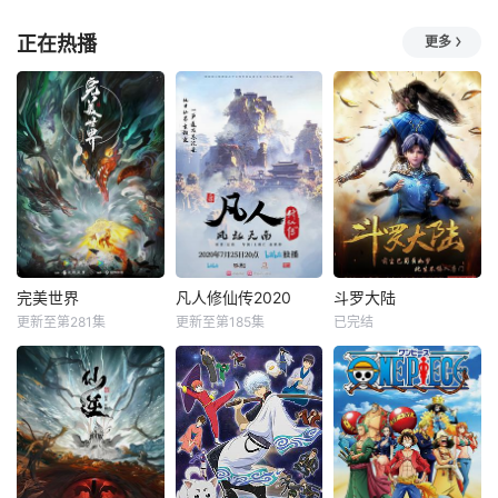
正在热播
更多
完美世界
凡人修仙传2020
斗罗大陆
更新至第281集
更新至第185集
已完结