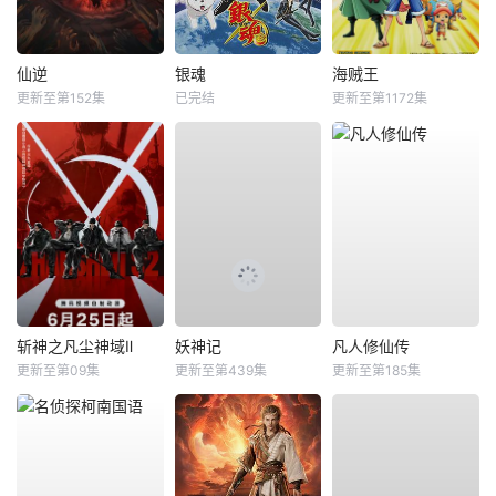
仙逆
银魂
海贼王
更新至第152集
已完结
更新至第1172集
斩神之凡尘神域Ⅱ
妖神记
凡人修仙传
更新至第09集
更新至第439集
更新至第185集