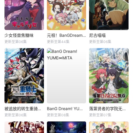
少女怪兽焦糖味
元祖！BanGDream酱
尼古喵喵
更新至第06集
更新至第44集
更新至第06集
被追放的转生重骑士用游戏知识开无双
BanG Dream! YUME∞MITA
落第贤者的学院无双第二回转生，S等级作弊魔术师冒险记
更新至第06集
更新至第08集
更新至第07集