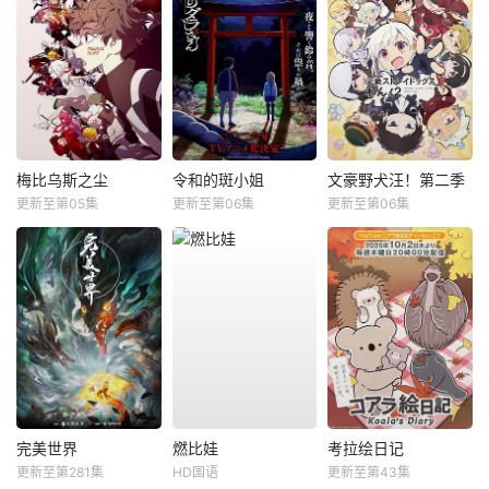
梅比乌斯之尘
令和的斑小姐
文豪野犬汪！第二季
更新至第05集
更新至第06集
更新至第06集
完美世界
燃比娃
考拉绘日记
更新至第281集
HD国语
更新至第43集