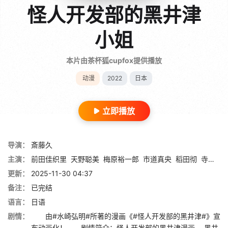
怪人开发部的黑井津
小姐
本片由茶杯狐cupfox提供播放
动漫
2022
日本
立即播放
导演：
斎藤久
主演：
前田佳织里
天野聪美
梅原裕一郎
市道真央
稻田彻
寺岛拓笃
更新：
2025-11-30 04:37
备注：
已完结
语言：
日语
剧情：
由#水崎弘明#所著的漫画《#怪人开发部的黑井津#》宣
布动画化！ 剧情简介：怪人开发部的黑井津漫画 ，黑井